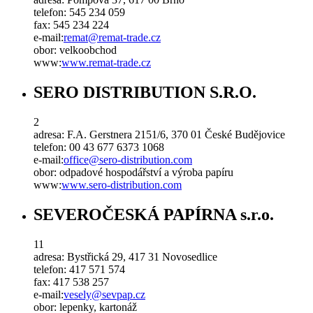
telefon:
545 234 059
fax:
545 234 224
e-mail:
remat
@
remat-trade
.
cz
obor:
velkoobchod
www:
www.remat-trade.cz
SERO DISTRIBUTION S.R.O.
2
adresa:
F.A. Gerstnera 2151/6, 370 01 České Budějovice
telefon:
00 43 677 6373 1068
e-mail:
office
@
sero-distribution
.
com
obor:
odpadové hospodářství a výroba papíru
www:
www.sero-distribution.com
SEVEROČESKÁ PAPÍRNA s.r.o.
11
adresa:
Bystřická 29, 417 31 Novosedlice
telefon:
417 571 574
fax:
417 538 257
e-mail:
vesely
@
sevpap
.
cz
obor:
lepenky, kartonáž