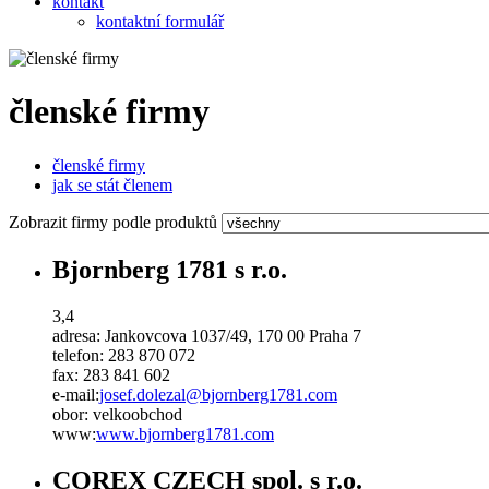
kontakt
kontaktní formulář
členské firmy
členské firmy
jak se stát členem
Zobrazit firmy podle produktů
Bjornberg 1781 s r.o.
3,4
adresa:
Jankovcova 1037/49, 170 00 Praha 7
telefon:
283 870 072
fax:
283 841 602
e-mail:
josef
.
dolezal
@
bjornberg1781
.
com
obor:
velkoobchod
www:
www.bjornberg1781.com
COREX CZECH spol. s r.o.