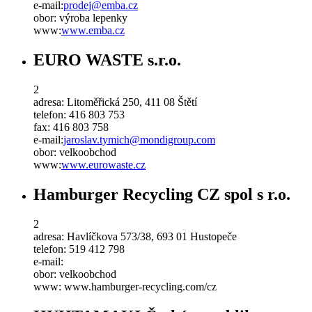
e-mail:
prodej
@
emba
.
cz
obor:
výroba lepenky
www:
www.emba.cz
EURO WASTE s.r.o.
2
adresa:
Litoměřická 250, 411 08 Štětí
telefon:
416 803 753
fax:
416 803 758
e-mail:
jaroslav
.
tymich
@
mondigroup
.
com
obor:
velkoobchod
www:
www.eurowaste.cz
Hamburger Recycling CZ spol s r.o.
2
adresa:
Havlíčkova 573/38, 693 01 Hustopeče
telefon:
519 412 798
e-mail:
obor:
velkoobchod
www:
www.hamburger-recycling.com/cz