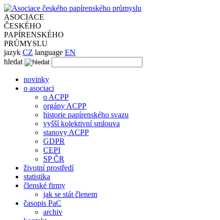
ASOCIACE
ČESKÉHO
PAPÍRENSKÉHO
PRŮMYSLU
jazyk
CZ
language
EN
hledat
novinky
o asociaci
o ACPP
orgány ACPP
historie papírenského svazu
vyšší kolektivní smlouva
stanovy ACPP
GDPR
CEPI
SP ČR
životní prostředí
statistika
členské firmy
jak se stát členem
časopis PaC
archiv