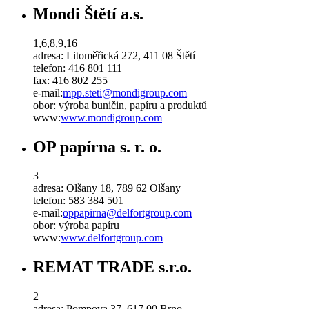
Mondi Štětí a.s.
1,6,8,9,16
adresa:
Litoměřická 272, 411 08 Štětí
telefon:
416 801 111
fax:
416 802 255
e-mail:
mpp
.
steti
@
mondigroup
.
com
obor:
výroba buničin, papíru a produktů
www:
www.mondigroup.com
OP papírna s. r. o.
3
adresa:
Olšany 18, 789 62 Olšany
telefon:
583 384 501
e-mail:
oppapirna
@
delfortgroup
.
com
obor:
výroba papíru
www:
www.delfortgroup.com
REMAT TRADE s.r.o.
2
adresa:
Pompova 37, 617 00 Brno