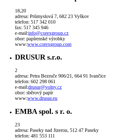
18,20
adresa:
Průmyslová 7, 682 23 Vyškov
telefon:
517 342 010
fax:
517 345 946
e-mail:
info
@
corexgroup
.
cz
obor:
papírenské výrobky
www:
www.corexgroup.com
DRUSUR s.r.o.
2
adresa:
Petra Bezruče 906/21, 664 91 Ivančice
telefon:
602 298 061
e-mail:
drusur
@
volny
.
cz
obor:
sběrový papír
www:
www.drusur.eu
EMBA spol. s r. o.
23
adresa:
Paseky nad Jizerou, 512 47 Paseky
telefon:
481 553 111