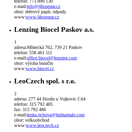
telefon:
773 899 130
e-mail:
info
@
jihosepar
.
cz
obor:
sběrový papír, odpady
www:
www.jihosepar.cz
Lenzing Biocel Paskov a.s.
1
adresa:
Místecká 762, 739 21 Paskov
telefon:
558 461 111
e-mail:
office.biocel@lenzing.com
obor:
výroba buničin
www:
www.biocel.cz
LeoCzech spol. s r.o.
2
adresa:
277 44 Hostín u Vojkovic č.64
telefon:
315 792 485
fax:
315 792 486
e-mail:
lenka.jichova@huhtamaki.com
obor:
velkoobchod
www:
www.leoczech.cz