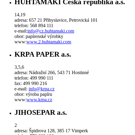
HUHTAMAKI Česká republika a.s.
14,19
adresa:
657 21 Přibyslavice, Petrovická 101
telefon:
568 894 111
e-mail:
info
@
cz
.
huhtamaki
.
com
obor:
papírenské výrobky
www:
www.2.huhtamaki.com
KRPA PAPER a.s.
3,5,6
adresa:
Nádražní 266, 543 71 Hostinné
telefon:
499 990 111
fax:
499 990 216
e-mail:
info@krpa.cz
obor:
výroba papíru
www:
www.krpa.cz
JIHOSEPAR a.s.
2
adresa:
Špidrova 128, 385 17 Vimperk