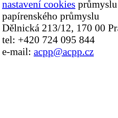
nastavení cookies
papírenského průmyslu
Dělnická 213/12, 170 00 Pr
tel: +420 724 095 844
e-mail:
acpp
@
acpp
.
cz